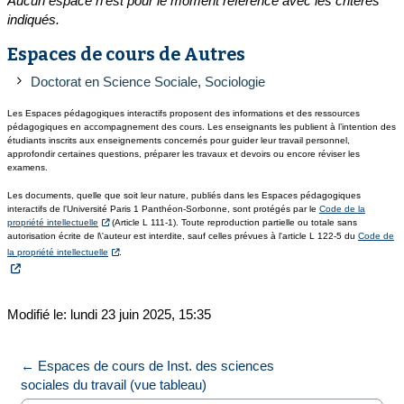
Aucun espace n'est pour le moment référencé avec les critères
indiqués.
Espaces de cours de Autres
Doctorat en Science Sociale, Sociologie
Les Espaces pédagogiques interactifs proposent des informations et des ressources
pédagogiques en accompagnement des cours. Les enseignants les publient à l’intention des
étudiants inscrits aux enseignements concernés pour guider leur travail personnel,
approfondir certaines questions, préparer les travaux et devoirs ou encore réviser les
examens.
Les documents, quelle que soit leur nature, publiés dans les Espaces pédagogiques
interactifs de l'Université Paris 1 Panthéon-Sorbonne, sont protégés par le
Code de la
propriété intellectuelle
(Article L 111-1). Toute reproduction partielle ou totale sans
autorisation écrite de l\'auteur est interdite, sauf celles prévues à l'article L 122-5 du
Code de
la propriété intellectuelle
.
Modifié le: lundi 23 juin 2025, 15:35
← Espaces de cours de Inst. des sciences 
sociales du travail (vue tableau)