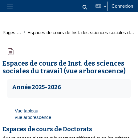
Passer au contenu principal
Connexion
Activer/désactiver la saisie
Panneau latéral
Pages du site
Espaces de cours de Inst. des sciences sociales du travail (vue arborescence)
Espaces de cours de Inst. des sciences
sociales du travail (vue arborescence)
Conditions d’achèvement
Année 2025-2026
Vue tableau
vue arborescence
Espaces de cours de Doctorats