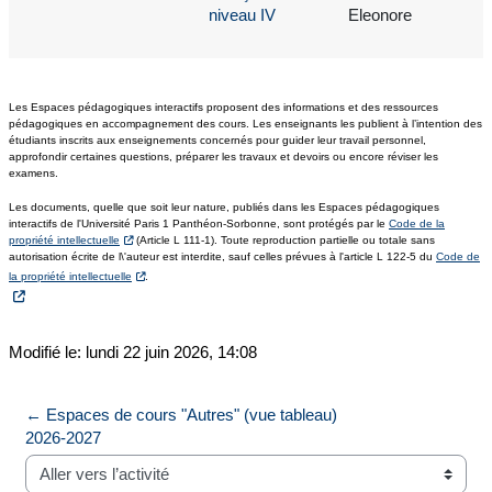
niveau IV
Eleonore
Les Espaces pédagogiques interactifs proposent des informations et des ressources
pédagogiques en accompagnement des cours. Les enseignants les publient à l’intention des
étudiants inscrits aux enseignements concernés pour guider leur travail personnel,
approfondir certaines questions, préparer les travaux et devoirs ou encore réviser les
examens.
Les documents, quelle que soit leur nature, publiés dans les Espaces pédagogiques
interactifs de l'Université Paris 1 Panthéon-Sorbonne, sont protégés par le
Code de la
propriété intellectuelle
(Article L 111-1). Toute reproduction partielle ou totale sans
autorisation écrite de l\'auteur est interdite, sauf celles prévues à l'article L 122-5 du
Code de
la propriété intellectuelle
.
Modifié le: lundi 22 juin 2026, 14:08
← Espaces de cours "Autres" (vue tableau) 
2026-2027
Aller vers l’activité