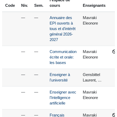
l'espace de
Code
Niv.
Sem.
cours
Enseignants
—
—
Annuaire des
Mavraki
EPI ouverts à
Eleonore
tous et d'intérêt
général 2026-
2027
—
—
Communication
Mavraki
écrite et orale:
Eleonore
les bases
—
—
Enseigner à
Gensbittel
l'université
Laurent, …
—
—
Enseigner avec
Mavraki
l'Intelligence
Eleonore
artificielle
—
—
Français
Mavraki