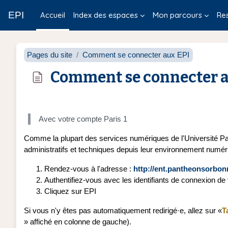
Passer au contenu principal
EPI
Accueil
Index des espaces
Mon parcours
Re
Pages du site
Comment se connecter aux EPI
Comment se connecter a
Conditions d’achèvement
Avec votre compte Paris 1
Comme la plupart des services numériques de l'Université Pa
administratifs et techniques depuis leur environnement numéri
Rendez-vous à l'adresse :
http://ent.pantheonsorbon
Authentifiez-vous avec les identifiants de connexion de
Cliquez sur EPI
Si vous n'y êtes pas automatiquement redirigé·e, allez sur «
T
» affiché en colonne de gauche).