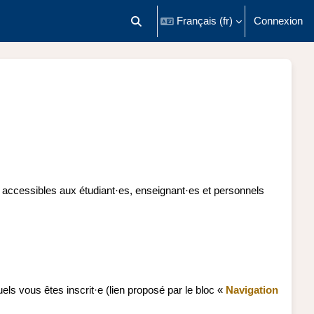
Français ‎(fr)‎
Connexion
Activer/désactiver la saisie de recherch
accessibles aux étudiant·es, enseignant·es et personnels
ls vous êtes inscrit·e (lien proposé par le bloc «
Navigation