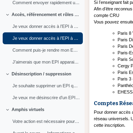
Si l'enseignant fait 
Comment envoyer rapidement un message à un groupe ?
Afin d'être reconnus
Accès, référencement et rôles enseignants
compte CRU
Replier
Vous pouvez ensuite 
Je veux donner accès à l’EPI à un enseignant ou une enseignante de Paris 1
Paris 8
Je veux donner accès à l’EPI à un enseignant qui n’a pas de compte Paris 1
Paris Di
Paris D
Comment puis-je rendre mon EPI accessible à tout internaute ?
Paris-E
Paris S
J’aimerais que mon EPI apparaisse en bonne position lors d’une requête dans un moteur de recherche
Cergy P
Paris E
Désinscription / suppression
Replier
Paris 3
Panthéo
Je souhaite supprimer un EPI que j’ai créé par erreur
EHESS
Je veux me désinscrire d’un EPI qui ne me concerne pas
Comptes Rése
Amphis virtuels
Pour donner accès a
Replier
réseau universels. 
Votre action est nécessaire pour exprimer ...
cette inscription.