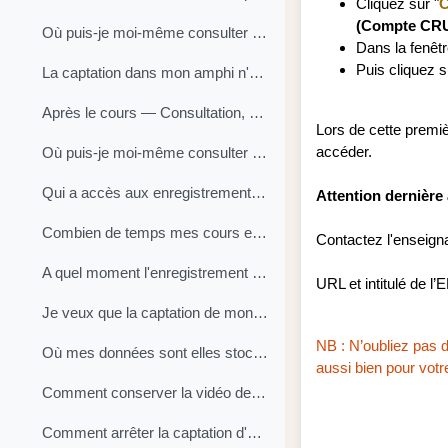
Cliquez sur "
C
(Compte CR
Où puis-je moi-même consulter mon cours ?
Dans la fenêt
Puis cliquez s
La captation dans mon amphi n'est pas opérationnelle, que dois-je faire ou vérifier ?
Après le cours — Consultation, diffusion et conser...
Lors de cette premi
accéder.
Où puis-je moi-même consulter l’enregistrement de mon cours ?
Qui a accès aux enregistrements des cours et pendant combien de temps ?
Attention dernière 
Combien de temps mes cours en amphi seront-ils disponibles pour les étudiants ?
Contactez l'enseigna
A quel moment l'enregistrement du cours est-il accessible en différé ?
URL et intitulé de l’
Je veux que la captation de mon cours ne soit accessible que sur une certaine période
NB : N’oubliez pas d
Où mes données sont elles stockées ?
aussi bien pour votr
Comment conserver la vidéo de mon cours au-delà de période de diffusion par défaut ?
Comment arrêter la captation d'un cours ?