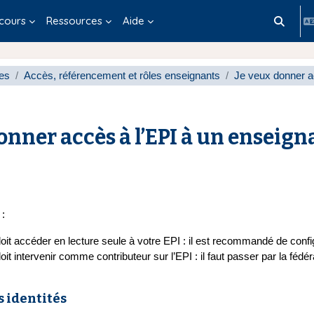
cours
Ressources
Aide
Activer/d
tes
Accès, référencement et rôles enseignants
Je veux donner a
onner accès à l’EPI à un enseign
èvement
 :
oit accéder en lecture seule à votre EPI : il est recommandé de conf
oit intervenir comme contributeur sur l’EPI : il faut passer par la fé
s identités