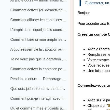
Avant le cours — Informations et activation de la ...
Ci-dessous, un 
Comment activer (ou désactiver) la captation automatique de mes cours en amphi ?
Bonjour,
Comment diffuser les captations "amphi virtuel" dans l'EPI de mon cours ?
Pour accéder aux E
L’amphi dans lequel je fais cours est-il équipé d’une captation automatisée ?
Créez un compte 
Comment faire si mon amphi n’est pas encore équipé d’une captation automatisée ?
Allez à l'adre
A quoi ressemble la captation automatisée du cours en amphi ?
Remplissez le
Je ne veux pas que la captation de mon cours soit diffusée en direct
Votre compte
Vous recevez a
Comment activer la captation pour certains enseignements et pas pour d'autres
Une fois le co
Pendant le cours — Démarrage et vérification de la...
Connectez-vous une
Que dois-je faire en arrivant dans l'amphi ?
Comment puis-je interagir avec les étudiants assistant au direct à distance ?
Allez sur la p
Cliquez sur "
S
Où et comment mes étudiants pourront-ils assister à distance à mes cours en amphi ?