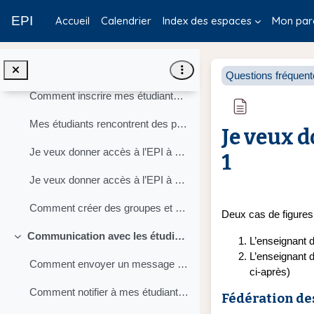
Passer au contenu principal
J'aimerais faire apparaître mon nom en face de mon EPI dans l'index
EPI
Accueil
Calendrier
Index des espaces
Mon par
J’aimerais modifier l’intitulé de mon EPI
Inscription des utilisateurs (étudiants ou enseignants)
Replier
Questions fréquen
Comment inscrire mes étudiants ou étudiantes ?
Mes étudiants rencontrent des problèmes pour accéder à l’EPI
Je veux d
Je veux donner accès à l’EPI à des étudiants de Paris 1 qui ne font pas partie du groupe Apogée de mon cours
1
Je veux donner accès à l’EPI à des étudiants ou étudiantes d'une autre université n'ayant pas de compte Paris 1
Conditions d’ach
Comment créer des groupes et envoyer des informations différenciées aux groupes ?
Deux cas de figures
Communication avec les étudiants via les EPI
L’enseignant d
Replier
L’enseignant d
Comment envoyer un message à tous mes étudiants ou étudiantes ?
ci-après)
Comment notifier à mes étudiants le dépôt d'une nouvelle ressource ?
Fédération de