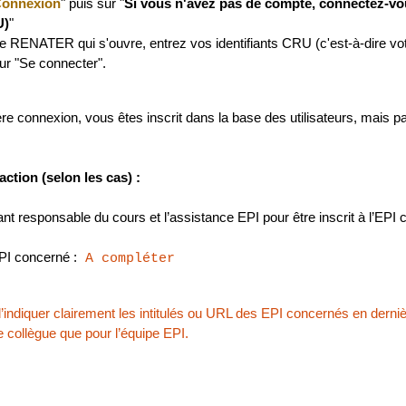
onnexion
" puis sur "
Si vous n'avez pas de compte, connectez-vou
U)
"
re RENATER qui s'ouvre, entrez vos identifiants CRU (c'est-à-dire v
ur "Se connecter".
ère connexion, vous êtes inscrit dans la base des utilisateurs, mai
action (selon les cas) :
nt responsable du cours et l’assistance EPI pour être inscrit à l’EP
EPI concerné :
A compléter
’indiquer clairement les intitulés ou URL des EPI concernés en derni
e collègue que pour l’équipe EPI.