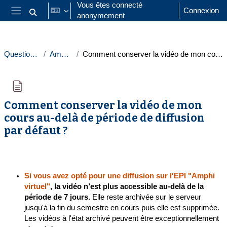
Passer au contenu principal
Vous êtes connecté
Connexion
anonymement
Activer/désactiver la saisie de recherche
Panneau latéral
Questions fréquentes
Amphis virtuels
Comment conserver la vidéo de mon cours au-delà de période de diffusion par défaut ?
Comment conserver la vidéo de mon
cours au-delà de période de diffusion
par défaut ?
Conditions d’achèvement
Si vous avez opté pour une diffusion sur l'EPI "Amphi
virtuel"
, la vidéo n’est plus accessible
au-delà de la
période de 7 jours.
Elle reste archivée sur le serveur
jusqu'à la fin du semestre en cours puis elle est supprimée.
Les vidéos à l'état archivé peuvent être exceptionnellement