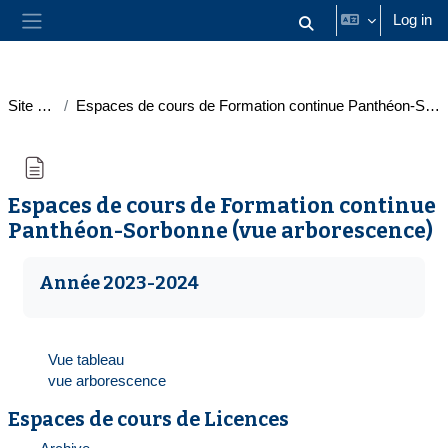
Skip to main content
Log in
Toggle search input
Side panel
Site pages
Espaces de cours de Formation continue Panthéon-Sorbonne (vue arborescence)
Espaces de cours de Formation continue
Panthéon-Sorbonne (vue arborescence)
Completion requirements
Année 2023-2024
Vue tableau
vue arborescence
Espaces de cours de Licences