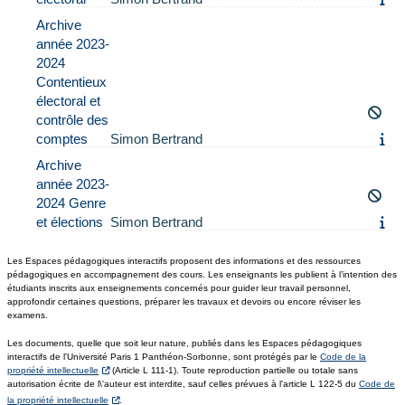
Archive
année 2023-
2024
Contentieux
électoral et
contrôle des
comptes
Simon Bertrand
Archive
année 2023-
2024 Genre
et élections
Simon Bertrand
Les Espaces pédagogiques interactifs proposent des informations et des ressources
pédagogiques en accompagnement des cours. Les enseignants les publient à l’intention des
étudiants inscrits aux enseignements concernés pour guider leur travail personnel,
approfondir certaines questions, préparer les travaux et devoirs ou encore réviser les
examens.
Les documents, quelle que soit leur nature, publiés dans les Espaces pédagogiques
interactifs de l'Université Paris 1 Panthéon-Sorbonne, sont protégés par le
Code de la
propriété intellectuelle
(Article L 111-1). Toute reproduction partielle ou totale sans
autorisation écrite de l\'auteur est interdite, sauf celles prévues à l'article L 122-5 du
Code de
la propriété intellectuelle
.