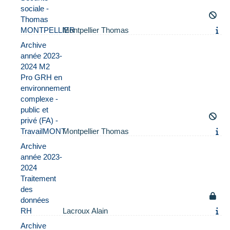
sociale -
Thomas
MONTPELLIER
Montpellier Thomas
Archive
année 2023-
2024 M2
Pro GRH en
environnement
complexe -
public et
privé (FA) -
TravailMONT
Montpellier Thomas
Archive
année 2023-
2024
Traitement
des
données
RH
Lacroux Alain
Archive