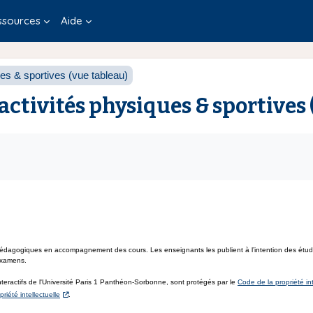
ssources
Aide
s & sportives (vue tableau)
activités physiques & sportives 
édagogiques en accompagnement des cours. Les enseignants les publient à l’intention des étudia
 examens.
teractifs de l'Université Paris 1 Panthéon-Sorbonne, sont protégés par le
Code de la propriété int
riété intellectuelle
.