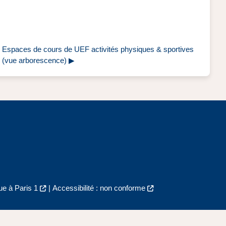
Espaces de cours de UEF activités physiques & sportives 
(vue arborescence) ▶︎
e à Paris 1
|
Accessibilité : non conforme