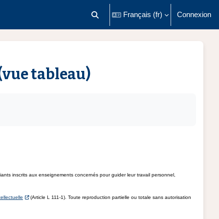
Français ‎(fr)‎
Connexion
Activer/désactiver la saisie de recherch
(vue tableau)
nts inscrits aux enseignements concernés pour guider leur travail personnel,
ellectuelle
(Article L 111-1). Toute reproduction partielle ou totale sans autorisation