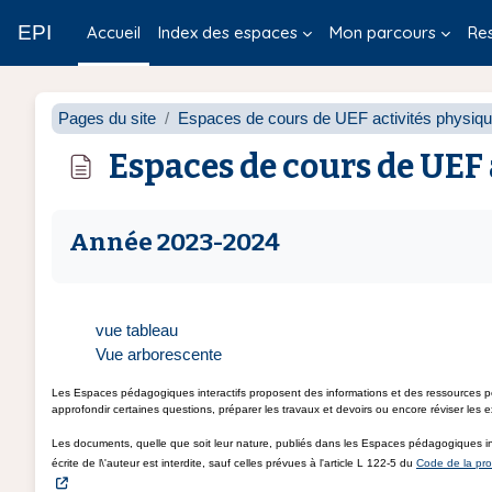
Passer au contenu principal
EPI
Accueil
Index des espaces
Mon parcours
Re
Pages du site
Espaces de cours de UEF activités physique
Espaces de cours de UEF 
Conditions d’achèvement
Année 2023-2024
vue tableau
Vue arborescente
Les Espaces pédagogiques interactifs proposent des informations et des ressources p
approfondir certaines questions, préparer les travaux et devoirs ou encore réviser les
Les documents, quelle que soit leur nature, publiés dans les Espaces pédagogiques in
écrite de l\'auteur est interdite, sauf celles prévues à l'article L 122-5 du
Code de la prop