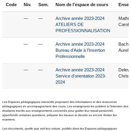
Code
Niv.
Sem.
Nom de l'espace de cours
Ensei
—
—
Archive année 2023-2024
Mathie
ATELIERS DE
Caroli
PROFESSIONNALISATION
—
—
Archive année 2023-2024
Bache
Bureau d'Aide à l'Insertion
Aureli
Professionnelle
—
—
Archive année 2023-2024
Delev
Service d'orientation 2023-
Christ
2024
Les Espaces pédagogiques interactifs proposent des informations et des ressources
pédagogiques en accompagnement des cours. Les enseignants les publient à l’intention des
étudiants inscrits aux enseignements concernés pour guider leur travail personnel,
approfondir certaines questions, préparer les travaux et devoirs ou encore réviser les
examens.
Les documents, quelle que soit leur nature, publiés dans les Espaces pédagogiques