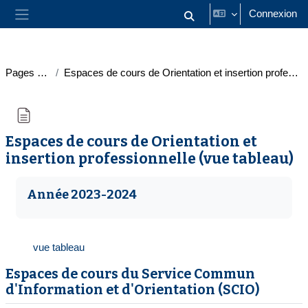
Passer au contenu principal
Connexion
Activer/désactiver la saisie
Panneau latéral
Pages du site
Espaces de cours de Orientation et insertion professionnelle (vue tableau)
Espaces de cours de Orientation et
insertion professionnelle (vue tableau)
Conditions d’achèvement
Année 2023-2024
vue tableau
Espaces de cours du Service Commun
d'Information et d'Orientation (SCIO)