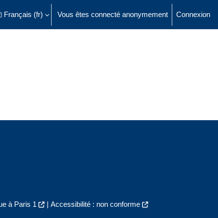
Français ‎(fr)‎
Vous êtes connecté anonymement
Connexion
ésactiver la saisie de recherche
e à Paris 1
|
Accessibilité : non conforme