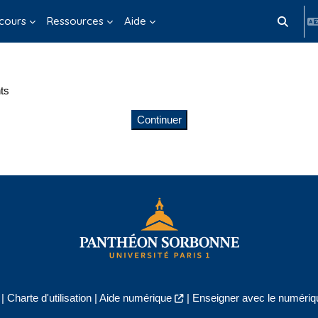
cours
Ressources
Aide
Activer/d
ts
Continuer
|
Charte d'utilisation
|
Aide numérique
|
Enseigner avec le numériqu