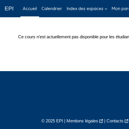
Passer au contenu principal
EPI
Accueil
Calendrier
Index des espaces
Mon par
Ce cours n’est actuellement pas disponible pour les étudian
© 2025 EPI |
Mentions légales
|
Contacts