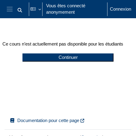
Passer au contenu principal
Vous êtes connecté
Connexion
anonymement
Activer/désactiver la saisie de recherche
Panneau latéral
Ce cours n’est actuellement pas disponible pour les étudiants
Continuer
Documentation pour cette page