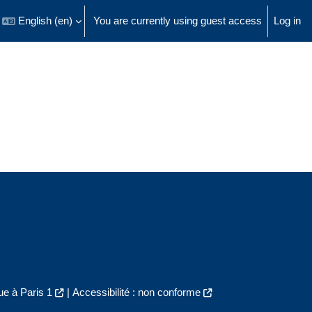
English ‎(en)‎
You are currently using guest access
Log in
 search input
e à Paris 1
|
Accessibilité : non conforme