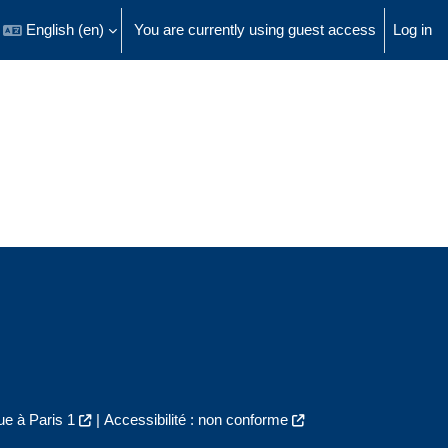
English ‎(en)‎
You are currently using guest access
Log in
 search input
e à Paris 1
|
Accessibilité : non conforme