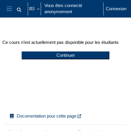
Passer au contenu principal
Vous êtes connecté
Connexion
anonymement
Activer/désactiver la saisie de recherche
Panneau latéral
Ce cours n’est actuellement pas disponible pour les étudiants
Continuer
Documentation pour cette page