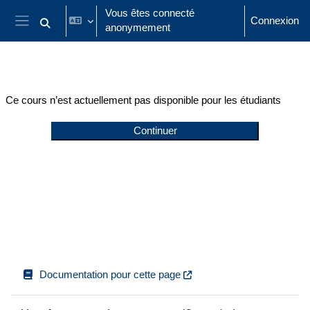
Passer au contenu principal
Vous êtes connecté
Connexion
anonymement
Activer/désactiver la saisie de recherche
Panneau latéral
Ce cours n’est actuellement pas disponible pour les étudiants
Continuer
Documentation pour cette page