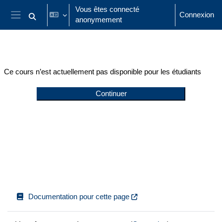
Passer au contenu principal
Vous êtes connecté
Connexion
anonymement
Activer/désactiver la saisie de recherche
Panneau latéral
Ce cours n’est actuellement pas disponible pour les étudiants
Continuer
Documentation pour cette page