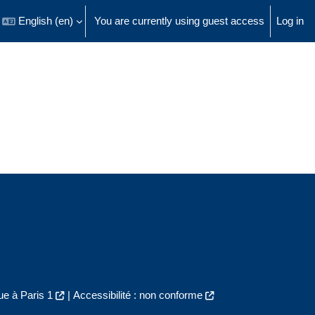
English ‎(en)‎
You are currently using guest access
Log in
 search input
e à Paris 1
|
Accessibilité : non conforme