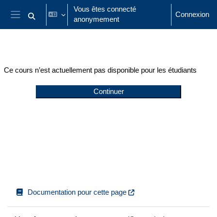
Passer au contenu principal
Vous êtes connecté
Connexion
anonymement
Activer/désactiver la saisie de recherche
Panneau latéral
Ce cours n’est actuellement pas disponible pour les étudiants
Continuer
Documentation pour cette page