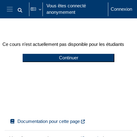
Passer au contenu principal
Vous êtes connecté
Connexion
anonymement
Activer/désactiver la saisie de recherche
Panneau latéral
Ce cours n’est actuellement pas disponible pour les étudiants
Continuer
Documentation pour cette page