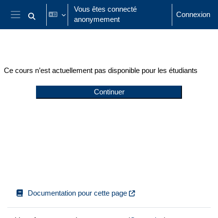
Passer au contenu principal
Vous êtes connecté
Connexion
anonymement
Activer/désactiver la saisie de recherche
Panneau latéral
Ce cours n’est actuellement pas disponible pour les étudiants
Continuer
Documentation pour cette page