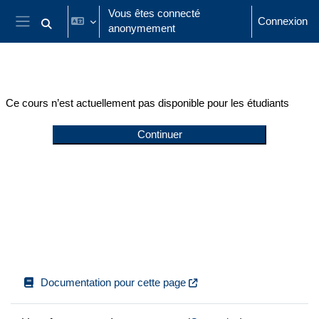
Passer au contenu principal
Vous êtes connecté
Connexion
anonymement
Activer/désactiver la saisie de recherche
Panneau latéral
Ce cours n’est actuellement pas disponible pour les étudiants
Continuer
Documentation pour cette page