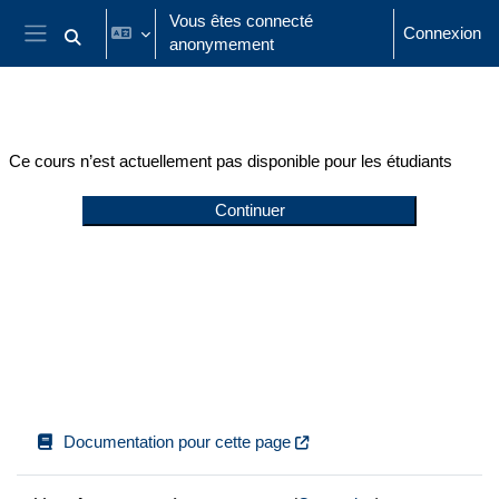
Passer au contenu principal
Vous êtes connecté
Connexion
anonymement
Activer/désactiver la saisie de recherche
Panneau latéral
Ce cours n’est actuellement pas disponible pour les étudiants
Continuer
Documentation pour cette page