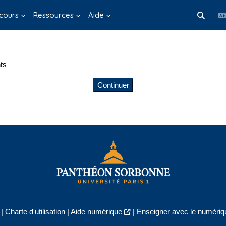
cours
Ressources
Aide
Activer/d
ts
Continuer
|
Charte d'utilisation
|
Aide numérique
|
Enseigner avec le numériqu