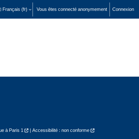
Français ‎(fr)‎
Vous êtes connecté anonymement
Connexion
ésactiver la saisie de recherche
e à Paris 1
|
Accessibilité : non conforme