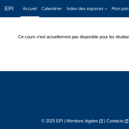
Passer au contenu principal
EPI
Accueil
Calendrier
Index des espaces
Mon par
Ce cours n’est actuellement pas disponible pour les étudian
© 2025 EPI |
Mentions légales
|
Contacts