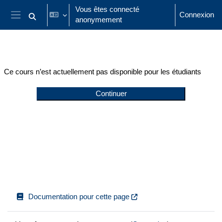
Passer au contenu principal
Vous êtes connecté
Connexion
anonymement
Activer/désactiver la saisie de recherche
Panneau latéral
Ce cours n’est actuellement pas disponible pour les étudiants
Continuer
Documentation pour cette page