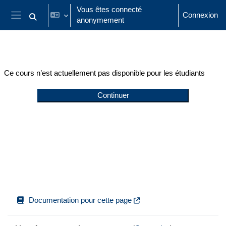
Passer au contenu principal
Vous êtes connecté
Connexion
anonymement
Activer/désactiver la saisie de recherche
Panneau latéral
Ce cours n’est actuellement pas disponible pour les étudiants
Continuer
Documentation pour cette page