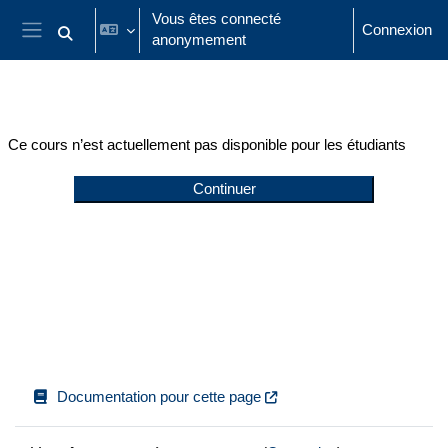
Passer au contenu principal
Vous êtes connecté
Connexion
anonymement
Activer/désactiver la saisie de recherche
Panneau latéral
Ce cours n’est actuellement pas disponible pour les étudiants
Continuer
Documentation pour cette page