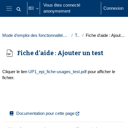
Passer au contenu principal
Vous êtes connecté
Connexion
anonymement
Activer/désactiver la saisie de recherche
Panneau latéral
Mode d'emploi des fonctionnalités d'évaluation
Test
Fiche d'aide : Ajouter un test
Fiche d'aide : Ajouter un test
Conditions d’achèvement
Cliquer le lien
UP1_epi_fiche-usages_test.pdf
pour afficher le
fichier.
Documentation pour cette page