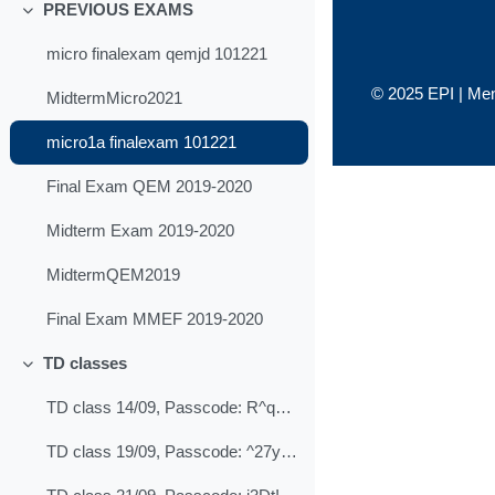
PREVIOUS EXAMS
Replier
micro finalexam qemjd 101221
© 2025 EPI |
Men
MidtermMicro2021
micro1a finalexam 101221
Final Exam QEM 2019-2020
Midterm Exam 2019-2020
MidtermQEM2019
Final Exam MMEF 2019-2020
TD classes
Replier
TD class 14/09, Passcode: R^qZJc8B
TD class 19/09, Passcode: ^27y%X6!