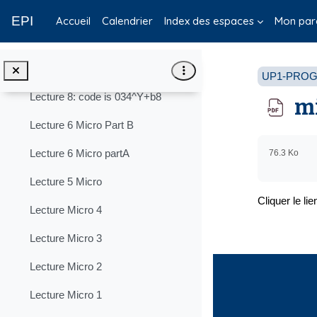
Passer au contenu principal
RECORDED LECTURES
Replier
EPI
Accueil
Calendrier
Index des espaces
Mon par
Lecture 10, code 4&eLm$2$
Lecture 9: code is #*6j9J@N
UP1-PROG
Lecture 8: code is 034^Y+b8
mi
Lecture 6 Micro Part B
Condition
Lecture 6 Micro partA
76.3 Ko
Lecture 5 Micro
Cliquer le li
Lecture Micro 4
Lecture Micro 3
Lecture Micro 2
Lecture Micro 1