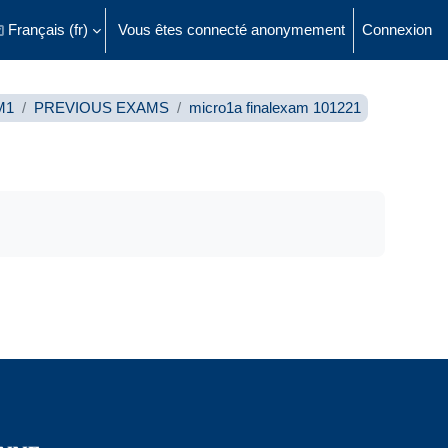
Français ‎(fr)‎
Vous êtes connecté anonymement
Connexion
ésactiver la saisie de recherche
M1
PREVIOUS EXAMS
micro1a finalexam 101221