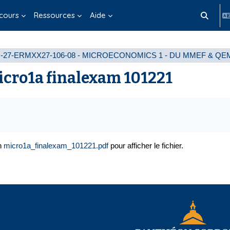
cours
Ressources
Aide
Activer/d
-27-ERMXX27-106-08 - MICROECONOMICS 1 - DU MMEF & QE
cro1a finalexam 101221
s d’achèvement
en
micro1a_finalexam_101221.pdf
pour afficher le fichier.