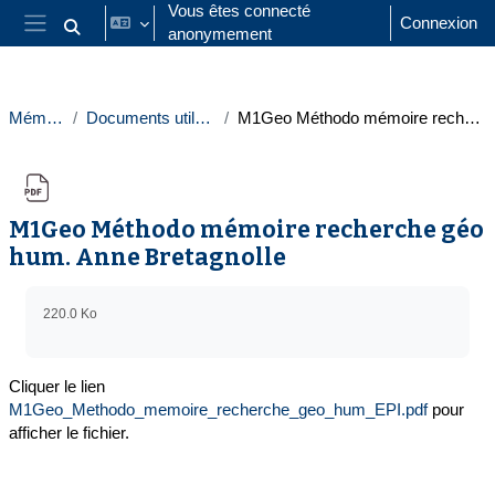
Passer au contenu principal
Vous êtes connecté
Connexion
anonymement
Activer/désactiver la saisie de recherche
Panneau latéral
Mémoires M1
Documents utiles pour le mémoire
M1Geo Méthodo mémoire recherche géo hum. Anne Bretagnolle
M1Geo Méthodo mémoire recherche géo
hum. Anne Bretagnolle
Conditions d’achèvement
220.0 Ko
Cliquer le lien
M1Geo_Methodo_memoire_recherche_geo_hum_EPI.pdf
pour
afficher le fichier.