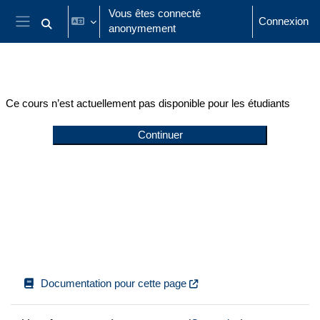
Passer au contenu principal
Vous êtes connecté
Connexion
anonymement
Activer/désactiver la saisie de recherche
Panneau latéral
Ce cours n’est actuellement pas disponible pour les étudiants
Continuer
Documentation pour cette page