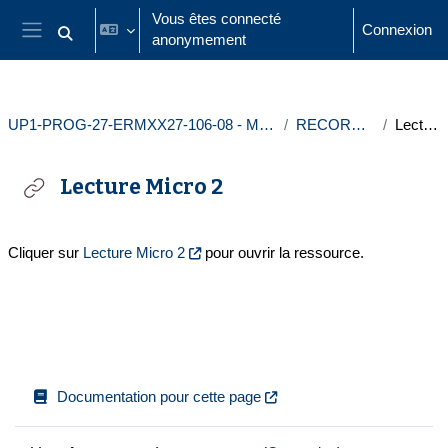
Passer au contenu principal
Vous êtes connecté
Connexion
anonymement
Activer/désactiver la saisie de recherche
Panneau latéral
UP1-PROG-27-ERMXX27-106-08 - MICROECONOMICS 1 - DU MMEF & QEM1
RECORDED LECTURES
Lecture Micro 2
Lecture Micro 2
Conditions d’achèvement
Cliquer sur
Lecture Micro 2
pour ouvrir la ressource.
Documentation pour cette page