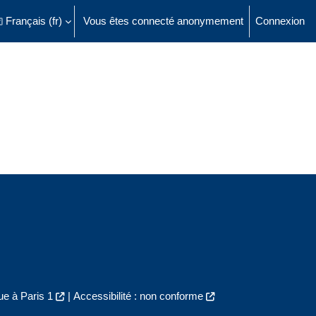
Français ‎(fr)‎
Vous êtes connecté anonymement
Connexion
ésactiver la saisie de recherche
e à Paris 1
|
Accessibilité : non conforme