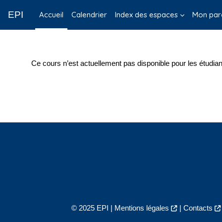
Passer au contenu principal
EPI
Accueil
Calendrier
Index des espaces
Mon par
Ce cours n’est actuellement pas disponible pour les étudian
© 2025 EPI |
Mentions légales
|
Contacts