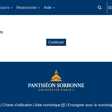
cours
Ressources
Aide
Activer/d
ts
Continuer
|
Charte d'utilisation
|
Aide numérique
|
Enseigner avec le numériqu