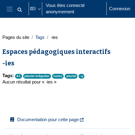
Passer au contenu principal
Vous êtes connecté
Connexion
anonymement
Activer/désactiver la saisie de recherche
Panneau latéral
Pages du site
Tags
-ies
Espaces pédagogiques interactifs
-ies
Tags:
A1
pluriel irrégulier
noms
pluriel
-y
Aucun résultat pour « -ies »
Documentation pour cette page