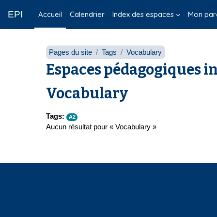
Passer au contenu principal
EPI
Accueil
Calendrier
Index des espaces
Mon par
Pages du site
Tags
Vocabulary
Espaces pédagogiques in
Vocabulary
Tags:
A2
Aucun résultat pour « Vocabulary »