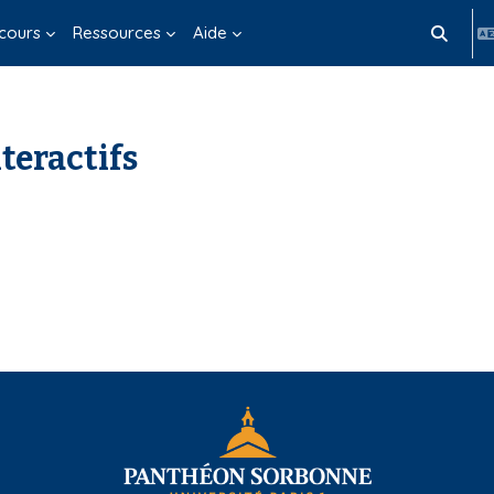
cours
Ressources
Aide
Activer/d
teractifs