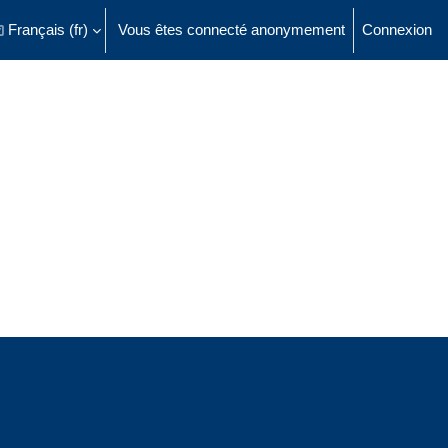
Français ‎(fr)‎
Vous êtes connecté anonymement
Connexion
ésactiver la saisie de recherche