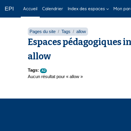
Passer au contenu principal
EPI
Accueil
Calendrier
Index des espaces
Mon par
Pages du site
Tags
allow
Espaces pédagogiques in
allow
Tags:
A2
Aucun résultat pour « allow »