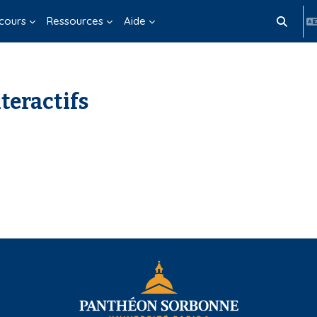
cours
Ressources
Aide
Activer/d
teractifs