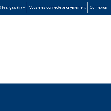
Français ‎(fr)‎
Vous êtes connecté anonymement
Connexion
ésactiver la saisie de recherche