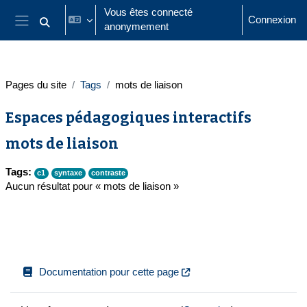
Passer au contenu principal
Vous êtes connecté
Connexion
anonymement
Activer/désactiver la saisie de recherche
Panneau latéral
Pages du site
Tags
mots de liaison
Espaces pédagogiques interactifs
mots de liaison
Tags:
c1
syntaxe
contraste
Aucun résultat pour « mots de liaison »
Documentation pour cette page