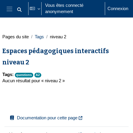
Passer au contenu principal
Vous êtes connecté
Connexion
anonymement
Activer/désactiver la saisie de recherche
Panneau latéral
Pages du site
Tags
niveau 2
Espaces pédagogiques interactifs
niveau 2
Tags:
questions
A2
Aucun résultat pour « niveau 2 »
Documentation pour cette page