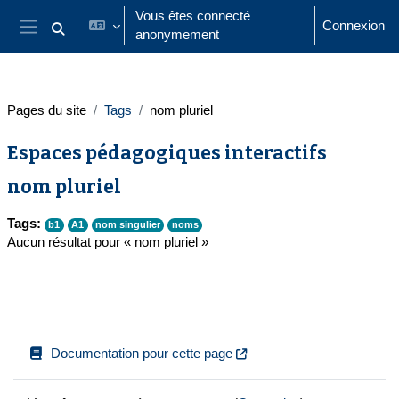
Passer au contenu principal
Vous êtes connecté
Connexion
anonymement
Activer/désactiver la saisie de recherche
Panneau latéral
Pages du site
Tags
nom pluriel
Espaces pédagogiques interactifs
nom pluriel
Tags:
b1
A1
nom singulier
noms
Aucun résultat pour « nom pluriel »
Documentation pour cette page