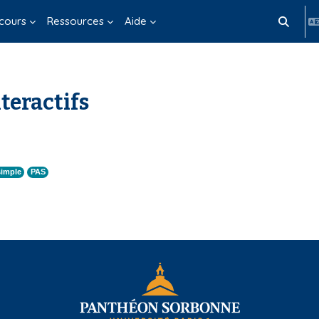
cours
Ressources
Aide
Activer/d
teractifs
simple
PAS