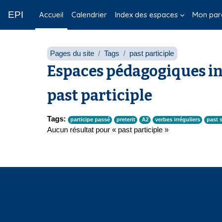
Passer au contenu principal
EPI
Accueil
Calendrier
Index des espaces
Mon par
Pages du site
Tags
past participle
Espaces pédagogiques in
past participle
Tags:
participe passé
preterit
A2
verbes irréguliers
past 
Aucun résultat pour « past participle »