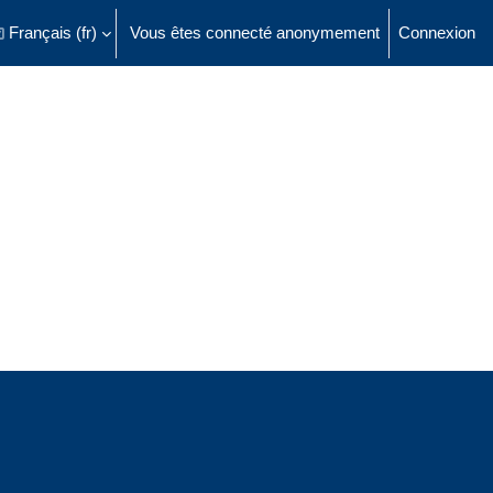
Français ‎(fr)‎
Vous êtes connecté anonymement
Connexion
ésactiver la saisie de recherche