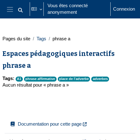
Passer au contenu principal
Vous êtes connecté
Connexion
anonymement
Activer/désactiver la saisie de recherche
Panneau latéral
Pages du site
Tags
phrase a
Espaces pédagogiques interactifs
phrase a
Tags:
A1
phrase affirmative
place de l'adverbe
adverbes
Aucun résultat pour « phrase a »
Documentation pour cette page