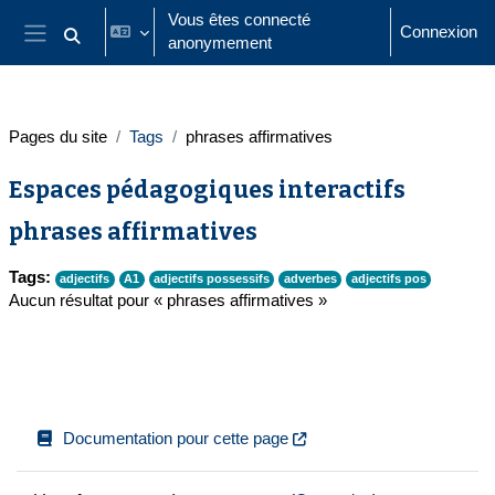
Passer au contenu principal
Vous êtes connecté
Connexion
anonymement
Activer/désactiver la saisie de recherche
Panneau latéral
Pages du site
Tags
phrases affirmatives
Espaces pédagogiques interactifs
phrases affirmatives
Tags:
adjectifs
A1
adjectifs possessifs
adverbes
adjectifs pos
Aucun résultat pour « phrases affirmatives »
Documentation pour cette page