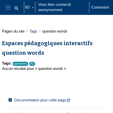
Passer au contenu principal
Vous êtes connecté
Connexion
anonymement
Activer/désactiver la saisie de recherche
Panneau latéral
Pages du site
Tags
question words
Espaces pédagogiques interactifs
question words
Tags:
questions
A2
Aucun résultat pour « question words »
Documentation pour cette page