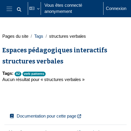
Passer au contenu principal
Vous êtes connecté
Connexion
anonymement
Activer/désactiver la saisie de recherche
Panneau latéral
Pages du site
Tags
structures verbales
Espaces pédagogiques interactifs
structures verbales
Tags:
A2
verb patterns
Aucun résultat pour « structures verbales »
Documentation pour cette page