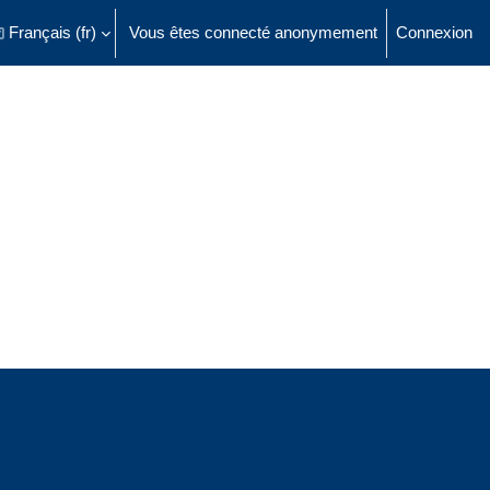
Français ‎(fr)‎
Vous êtes connecté anonymement
Connexion
ésactiver la saisie de recherche