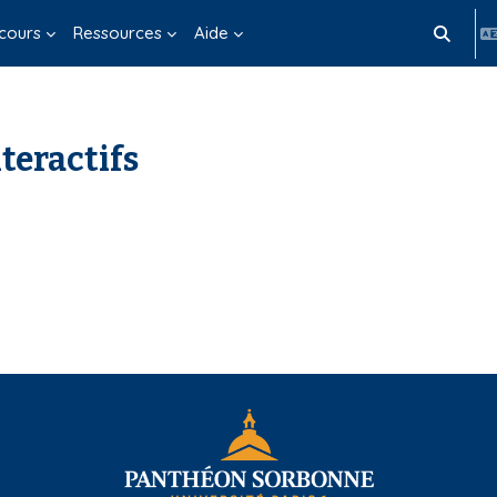
cours
Ressources
Aide
Activer/d
teractifs