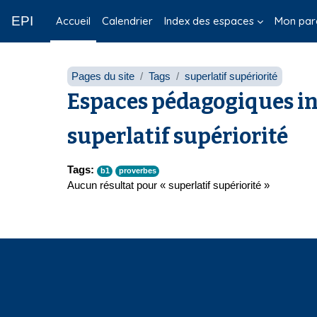
Passer au contenu principal
EPI
Accueil
Calendrier
Index des espaces
Mon par
Pages du site
Tags
superlatif supériorité
Espaces pédagogiques in
superlatif supériorité
Tags:
b1
proverbes
Aucun résultat pour « superlatif supériorité »