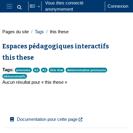
Passer au contenu principal
Vous êtes connecté
Connexion
anonymement
Activer/désactiver la saisie de recherche
Panneau latéral
Pages du site
Tags
this these
Espaces pédagogiques interactifs
this these
Tags:
pronoms
A2
A1
this that
demonstrative pronouns
démonstratifs
Aucun résultat pour « this these »
Documentation pour cette page