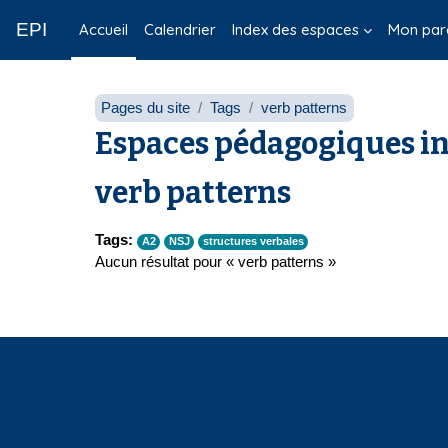
Passer au contenu principal
EPI
Accueil
Calendrier
Index des espaces
Mon par
Pages du site
Tags
verb patterns
Espaces pédagogiques in
verb patterns
Tags:
A2
NSJ
structures verbales
Aucun résultat pour « verb patterns »