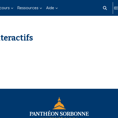
cours
Ressources
Aide
Activer/d
teractifs