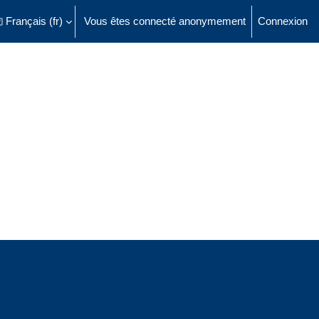
Français ‎(fr)‎
Vous êtes connecté anonymement
Connexion
ésactiver la saisie de recherche