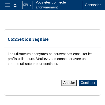
Passer au contenu principal
Vous êtes connecté
Connexion
anonymement
Activer/désactiver la saisie de recherche
Panneau latéral
Connexion requise
Les utilisateurs anonymes ne peuvent pas consulter les
profils utilisateurs. Veuillez vous connecter avec un
compte utilisateur pour continuer.
Annuler
Continuer