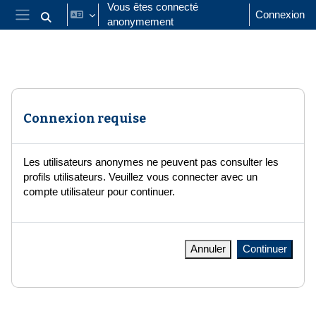
Passer au contenu principal
Vous êtes connecté
Connexion
anonymement
Activer/désactiver la saisie de recherche
Panneau latéral
Connexion requise
Les utilisateurs anonymes ne peuvent pas consulter les
profils utilisateurs. Veuillez vous connecter avec un
compte utilisateur pour continuer.
Annuler
Continuer