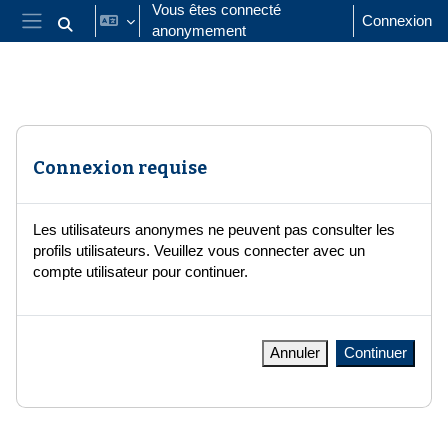
Passer au contenu principal
Vous êtes connecté
Connexion
anonymement
Activer/désactiver la saisie de recherche
Panneau latéral
Connexion requise
Les utilisateurs anonymes ne peuvent pas consulter les
profils utilisateurs. Veuillez vous connecter avec un
compte utilisateur pour continuer.
Annuler
Continuer