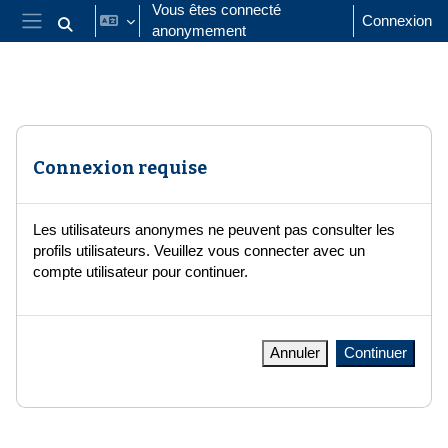
Passer au contenu principal
Vous êtes connecté
Connexion
anonymement
Activer/désactiver la saisie de recherche
Panneau latéral
Connexion requise
Les utilisateurs anonymes ne peuvent pas consulter les
profils utilisateurs. Veuillez vous connecter avec un
compte utilisateur pour continuer.
Annuler
Continuer