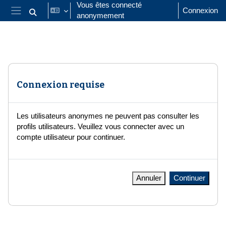
Passer au contenu principal
Vous êtes connecté
Connexion
anonymement
Activer/désactiver la saisie de recherche
Panneau latéral
Connexion requise
Les utilisateurs anonymes ne peuvent pas consulter les
profils utilisateurs. Veuillez vous connecter avec un
compte utilisateur pour continuer.
Annuler
Continuer